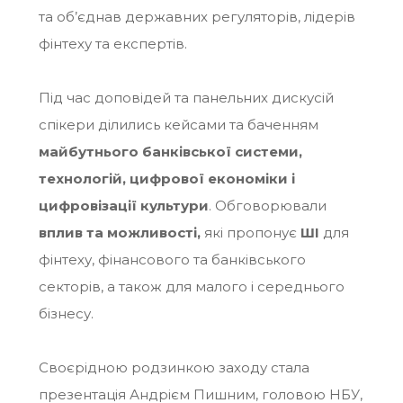
та об’єднав державних регуляторів, лідерів
фінтеху та експертів.
Під час доповідей та панельних дискусій
спікери ділились кейсами та баченням
майбутнього банківської системи,
технологій, цифрової економіки і
цифровізації культури
. Обговорювали
вплив та можливості
,
які пропонує
ШІ
для
фінтеху, фінансового та банківського
секторів, а також для малого і середнього
бізнесу.
Своєрідною родзинкою заходу стала
презентація Андрієм Пишним, головою НБУ,