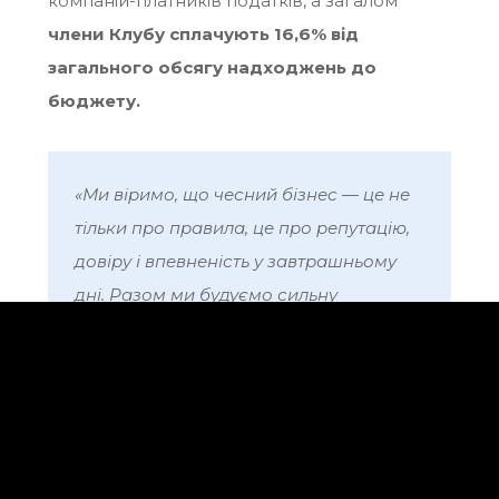
компаній-платників податків, а
загалом
члени Клубу сплачують 16,6% від
загального обсягу надходжень до
бюджету.
«Ми віримо, що чесний бізнес — це не
тільки про правила, це про репутацію,
довіру і впевненість у завтрашньому
дні. Разом ми будуємо сильну
економіку, яка приносить вигоду
кожному: і бізнесу, і суспільству, і нашій
країні»
, — додала Юлія Тарасенко.