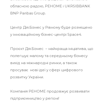
обласною радою, РЕНОМЕ і
UKRSIBBANK
BNP Paribas Group
.
Центр Дія.Бізнес у Рівному буде розміщено
у інноваційному бізнес-центрі Space4.
Проєкт Дія.Бізнес – найкраща ініціатива, що
полегшує малому та середньому бізнесу
вихід на міжнародні ринки, а також
просуває нові ідеї у сфері цифрового
розвитку України.
Компанія РЕНОМЕ продовжує розвивати
підприємництво у регіоні!