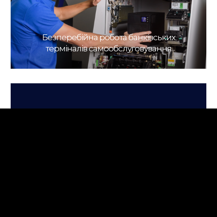
Безперебійна робота банківських
терміналів самообслуговування
Сценарій поповнення електронного
гаманця та видачі коштів для Paysera