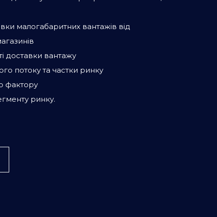
вки малогабаритних вантажів від
агазинів
і доставки вантажу
ого потоку та частки ринку
о фактору
гменту ринку.