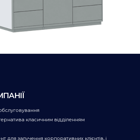
МПАНІЇ
обслуговування
тернатива класичним відділенням
т для залучення корпоративних клієнтів, і