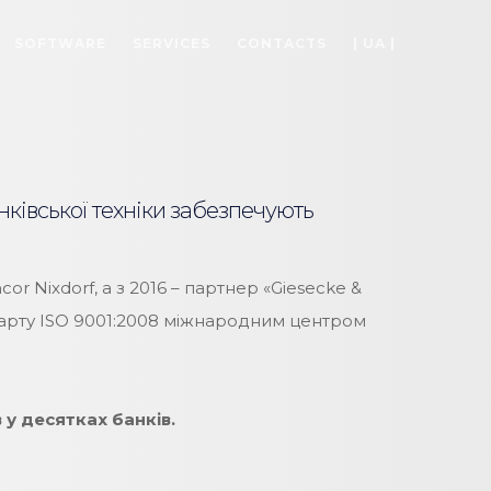
SOFTWARE
SERVICES
CONTACTS
| UA |
нківської техніки забезпечують
 Nixdorf, а з 2016 – партнер «Giesecke &
дарту ISO 9001:2008 міжнародним центром
у десятках банків.