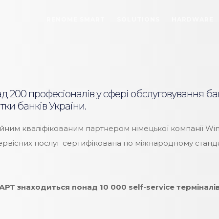
RENOME SMART
SOLUTIONS
HARDWARE
ад 200 професіоналів у сфері обслуговування ба
тки банків України.
им кваліфікованим партнером німецької компанії Wincor
 сервісних послуг сертифікована по міжнародному стан
Т знаходиться понад 10 000 self-service терміналів 