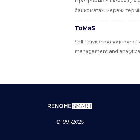
Програмне рішення для у
банкоматах, мережі термін
ToMaS
Self-service management s
management and analytica
© 1991-2025