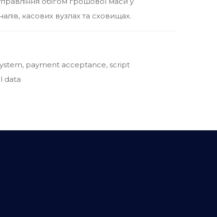
правління обігом грошової маси у
алів, касових вузлах та сховищах.
ystem, payment acceptance, script
l data