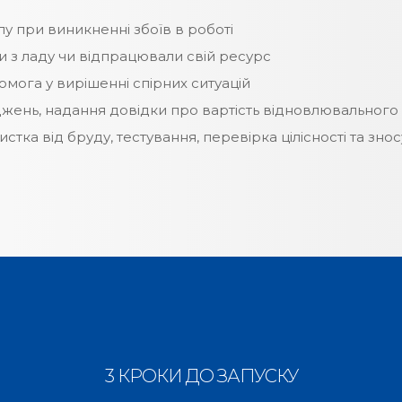
лу при виникненні збоїв в роботі
ли з ладу чи відпрацювали свій ресурс
омога у вирішенні спірних ситуацій
жень, надання довідки про вартість відновлювального
а від бруду, тестування, перевірка цілісності та зносу у
3 КРОКИ ДО ЗАПУСКУ