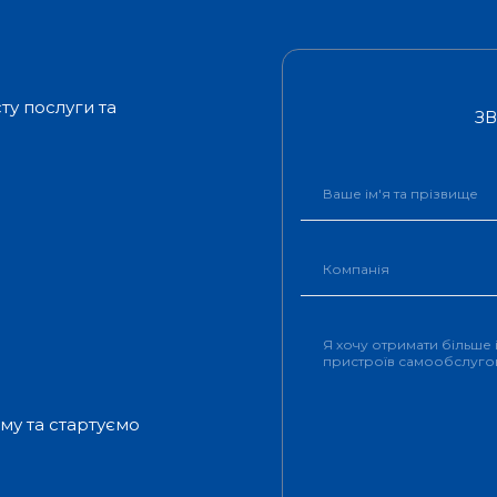
ту послуги та
З
му та стартуємо