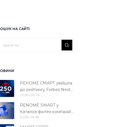
ОШУК НА САЙТІ
ОВИНИ
РЕНОМЕ СМАРТ увійшла
до рейтингу Forbes Next
2026-06-25
250
RENOME SMART у
Каталозі фінтех-компаній
2026-06-18
України 2026