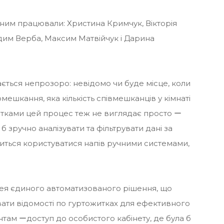
ним працювали: Христина Кримчук, Вікторія
дим Верба, Максим Матвійчук і Дарина
ється непрозоро: невідомо чи буде місце, коли
мешкання, яка кількість співмешканців у кімнаті
итками цей процес теж не виглядає просто ー
б зручно аналізувати та фільтрувати дані за
ться користуватися напів ручними системами,
ідея єдиного автоматизованого рішення, що
ати відомості по гуртожитках для ефективного
нтам ーдоступ до особистого кабінету, де була б