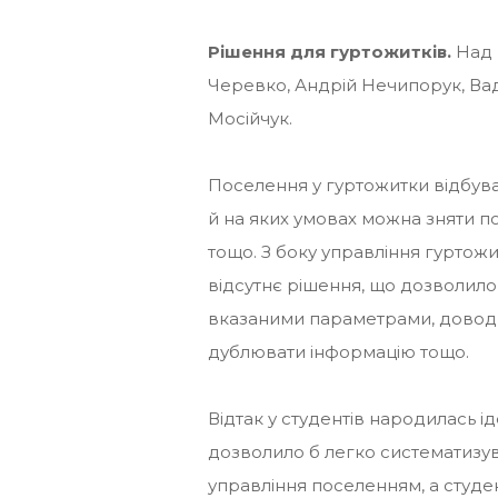
Рішення для гуртожитків.
Над 
Черевко, Андрій Нечипорук, Ва
Мосійчук.
Поселення у гуртожитки відбува
й на яких умовах можна зняти по
тощо. З боку управління гуртож
відсутнє рішення, що дозволило 
вказаними параметрами, доводи
дублювати інформацію тощо.
Відтак у студентів народилась 
дозволило б легко систематизув
управління поселенням, а студе