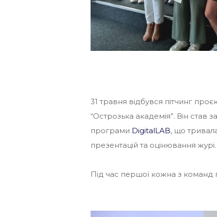
31 травня відбувся пітчинг проє
“Острозька академія”. Він став
програми
DigitalLAB
, що тривал
презентацій та оцінювання журі.
Під час першої кожна з команд п