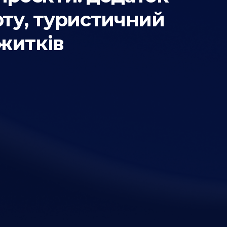
рту, туристичний
житків