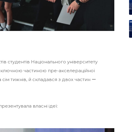
ктів студентів Національного університету
 заключною частиною пре-акселераційної
а сім тижнів, й складався з двох частин ー
резентувала власні ідеї: