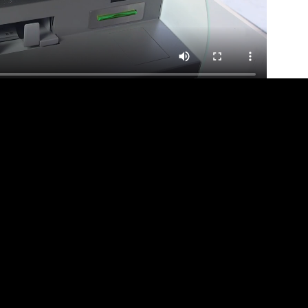
Студенти НАУОА презентували власні проєкти: додаток для відстеження міжміського транспорту, туристичний портал та рішення для гуртожитків