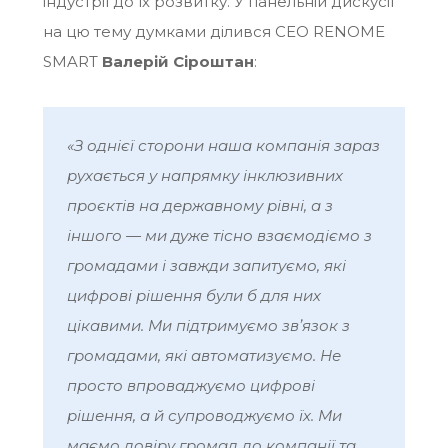
індустрії до їх розвитку. У панельній дискусії
на цю тему думками ділився СЕО RENOME
SMART
Валерій Сіроштан
:
«З однієї сторони наша компанія зараз
рухається у напрямку інклюзивних
проєктів на державному рівні, а з
іншого — ми дуже тісно взаємодіємо з
громадами і завжди запитуємо, які
цифрові рішення були б для них
цікавими. Ми підтримуємо звʼязок з
громадами, які автоматизуємо. Не
просто впроваджуємо цифрові
рішення, а й супроводжуємо їх. Ми
маємо довіру громад до компанії та