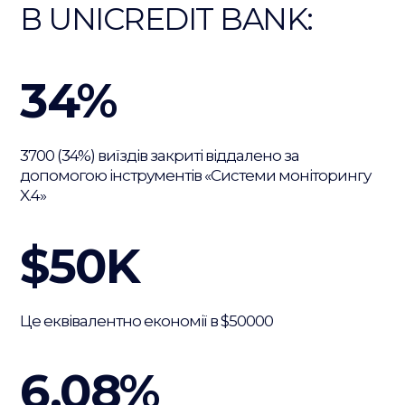
В UNICREDIT BANK:
34%
3700 (34%) виїздів закриті віддалено за
допомогою інструментів «Системи моніторингу
X.4»
$50K
Це еквівалентно економії в $50000
6,08%