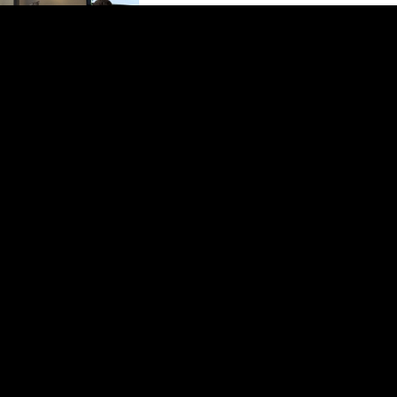
Як розуміти і підтримувати правильно: Працівники ГК РЕНОМЕ відвідали тренінг про спілкування з військовими
РЕНОМ