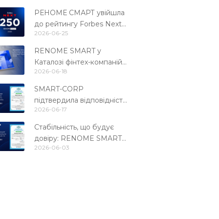
РЕНОМЕ СМАРТ увійшла
до рейтингу Forbes Next
2026-06-25
250
RENOME SMART у
Каталозі фінтех-компаній
2026-06-18
України 2026
SMART-CORP
підтвердила відповідність
2026-06-17
міжнародному стандарту
PCI DSS 4.0.1
Стабільність, що будує
довіру: RENOME SMART
2026-06-03
ушосте підтвердила
відповідність стандарту
PCI DSS