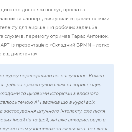
ординатор доставки послуг, проєктна
льник та саппорт, виступили із презентаціями
нтелекту для вирішення робочих задач. За
та слухачів, перемогу отримав Тарас Антонюк,
АРТ, із презентацією «Складний BPMN – легко.
а від дилетанта»
конкурсу перевершили всі очікування. Кожен
 і дійсно презентував свіжі та корисні ідеї,
кладами та цікавими історіями з власного
авлюсь темою АІ і вважав що в курсі всіх
в застосування штучного інтелекту, але після
ових інсайтів та ідей, які вже використовую в
якуємо всім учасникам за сміливість та цікаві