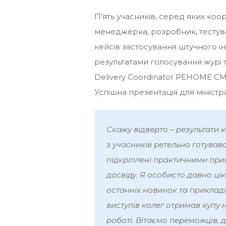
П’ять учасників, серед яких ко
менеджерка, розробник, тестува
кейсів застосування штучного і
результатами голосування журі 
Delivery Coordinator РЕНОМЕ СМ
Успішна презентація для міністр
Скажу відверто – результати 
з учасників ретельно готувався
підкріплені практичними при
досвіду. Я особисто давно цік
останніх новинок та прикладі
виступів колег отримав купу н
роботі. Вітаємо переможців, д