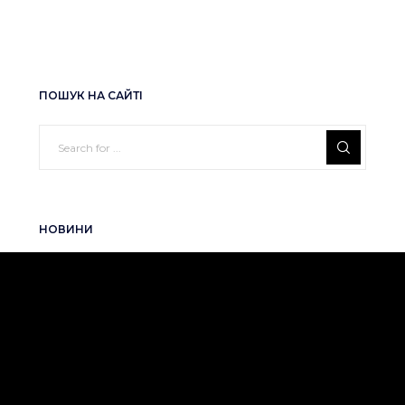
ПОШУК НА САЙТІ
НОВИНИ
РЕНОМЕ СМАРТ увійшла до рейтингу
Forbes Next 250
2026-06-25
RENOME SMART у Каталозі фінтех-
компаній України 2026
2026-06-18