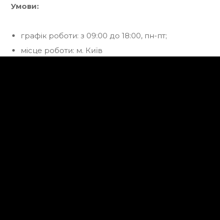
Умови:
графік роботи: з 09:00 до 18:00, пн-пт;
місце роботи: м. Київ
офіційне працевлаштування з дотриманням
КЗпП + соц. пакет;
соціальний пакет;
корпоративний моб. зв’язок.
Вероніка Демчук
job@renome.ua
+38 067 564 64 74