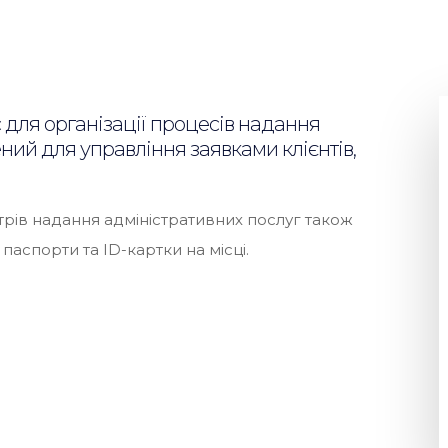
для організації процесів надання
чений
для управління
заявками клієнтів,
рів надання адміністративних послуг також
паспорти та ID-картки на місці.