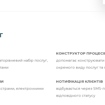
Г
КОНСТРУКТОР ПРОЦЕСІ
торівневий набір послуг,
допомагає конструювати
утами
окремого виду послуг та 
МИ
НОТИФІКАЦІЯ КЛІЄНТІВ
еєстрами, електронними
відбувається через SMS-
відповідного статусу