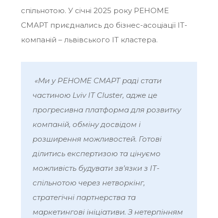
спільнотою. У січні 2025 року РЕНОМЕ
СМАРТ приєднались до бізнес-асоціації ІТ-
компаній – львівського IT кластера.
«Ми у РЕНОМЕ СМАРТ раді стати
частиною Lviv IT Cluster, адже це
прогресивна платформа для розвитку
компаній, обміну досвідом і
розширення можливостей. Готові
ділитись експертизою та цінуємо
можливість будувати зв’язки з IT-
спільнотою через нетворкінг,
стратегічні партнерства та
маркетингові ініціативи. З нетерпінням