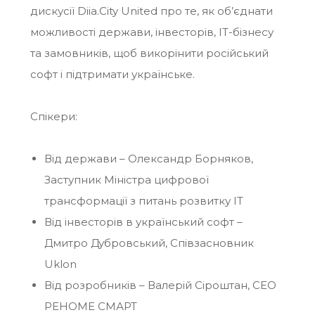
дискусії Diia.City United про те, як об’єднати
можливості держави, інвесторів, IT-бізнесу
та замовників, щоб викорінити російський
софт і підтримати українське.
Спікери:
Від держави – Олександр Борняков,
Заступник Міністра цифрової
трансформації з питань розвитку IT
Від інвесторів в український софт –
Дмитро Дубровський, Співзасновник
Uklon
Від розробників – Валерій Сіроштан, CEO
РЕНОМЕ СМАРТ