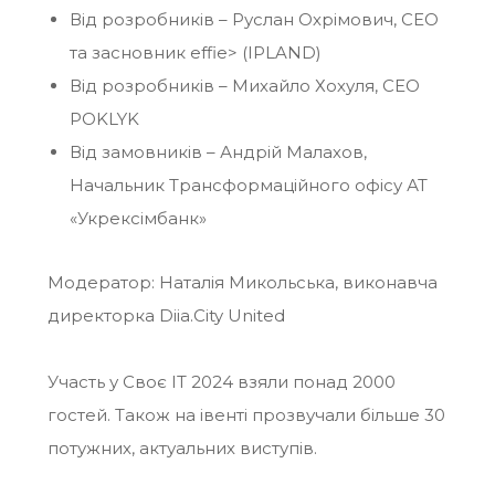
Від розробників – Руслан Охрімович, CEO
та засновник effie> (IPLAND)
Від розробників – Михайло Хохуля, CEO
POKLYK
Від замовників – Андрій Малахов,
Начальник Трансформаційного офісу АТ
«Укрексімбанк»
Модератор: Наталія Микольська, виконавча
директорка Diia.City United
Участь у Своє IT 2024 взяли понад 2000
гостей. Також на івенті прозвучали більше 30
потужних, актуальних виступів.