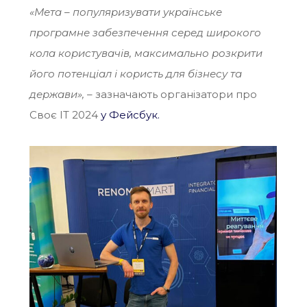
«Мета – популяризувати українське
програмне забезпечення серед широкого
кола користувачів, максимально розкрити
його потенціал і користь для бізнесу та
держави», –
зазначають організатори про
Своє IT 2024
у Фейсбук.