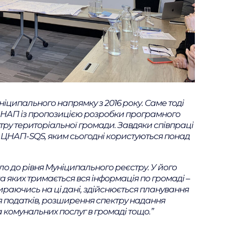
іципального напрямку з 2016 року. Саме тоді
ЦНАП із пропозицією розробки програмного
тру територіальної громади. Завдяки співпраці
ЦНАП-SQS, яким сьогодні користуються понад
о до рівня Муніципального реєстру. У його
а яких тримається вся інформація по громаді –
раючись на ці дані, здійснюється планування
 податків, розширення спектру надання
а комунальних послуг в громаді тощо.”