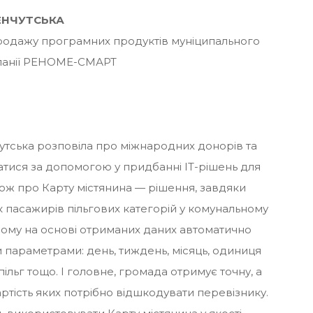
ЕНЧУТСЬКА
одажу програмних продуктів муніципального
панії РЕНОМЕ-СМАРТ
чутська розповіла про міжнародних донорів та
тися за допомогою у придбанні ІТ-рішень для
акож про Карту містянина — рішення, завдяки
 пасажирів пільгових категорій у комунальному
чому на основі отриманих даних автоматично
и параметрами: день, тиждень, місяць, одиниця
ільг тощо. І головне, громада отримує точну, а
вартість яких потрібно відшкодувати перевізнику.