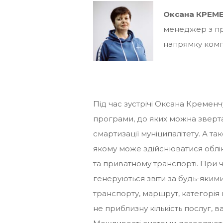
Оксана КРЕМ
менеджер з пр
напрямку ком
Під час зустрічі Оксана Кремен
програми, до яких можна зверта
смартизації муніципалітету. А т
якому може здійснюватися облік
та приватному транспорті. При 
генеруються звіти за будь-яким
транспорту, маршрут, категорія п
не приблизну кількість послуг, 