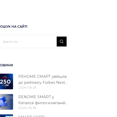
ОШУК НА САЙТІ
ОВИНИ
РЕНОМЕ СМАРТ увійшла
до рейтингу Forbes Next
2026-06-25
250
RENOME SMART у
Каталозі фінтех-компаній
2026-06-18
України 2026