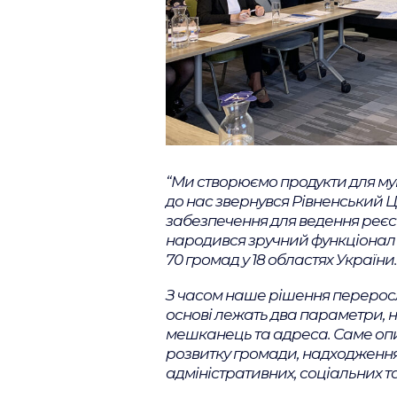
“Ми створюємо продукти для мун
до нас звернувся Рівненський 
забезпечення для ведення реєс
народився зручний функціонал 
70 громад у 18 областях України.
З часом наше рішення переросл
основі лежать два параметри, н
мешканець та адреса. Саме опи
розвитку громади, надходження
адміністративних, соціальних т