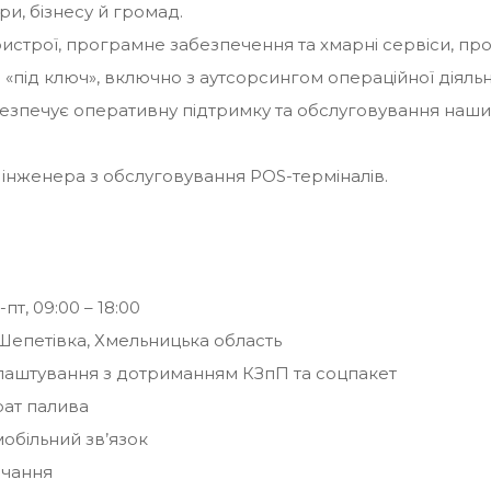
ри, бізнесу й громад.
строї, програмне забезпечення та хмарні сервіси, п
«під ключ», включно з аутсорсингом операційної діяльн
езпечує оперативну підтримку та обслуговування наши
інженера з обслуговування POS-терміналів.
пт, 09:00 – 18:00
Шепетівка, Хмельницька область
лаштування з дотриманням КЗпП та соцпакет
рат палива
обільний зв’язок
вчання