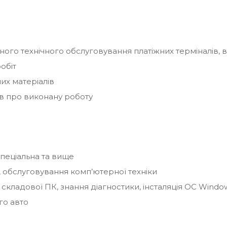
ого технічного обслуговування платіжних терміналів, 
обіт
их матеріалів
в про виконану роботу
спеціальна та вище
, обслуговування комп’ютерної техніки
 складової ПК, знання діагностики, інсталяція ОС Windo
го авто