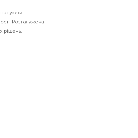
ропонуючи
ості. Розгалужена
х рішень.