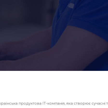
аїнська продуктова IT-компанія, яка створює сучасні т