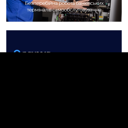
Безперебійна робота банківських
терміналів самообслуговування
Сценарій поповнення електронного
гаманця та видачі коштів для Paysera