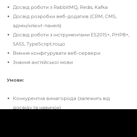
Досвід роботи з RabbitMQ, Redis, Kafka
Досвід розробки веб-додатків (CRM, CMS,
адмін/клієнт-панелі)
Досвід роботи з інструментами ES2015+, PHP8+,
SASS, TypeScript,тощо
Вміння конфігурувати веб-сервери
Знання англійської мови
Умови:
Конкурентна винагорода (залежить від
досвіду та навичок)
Графік роботи: пн-пт, 09:00-18:00
Зручний та комфортний офіс у м. Рівне (БЦ
Space4)