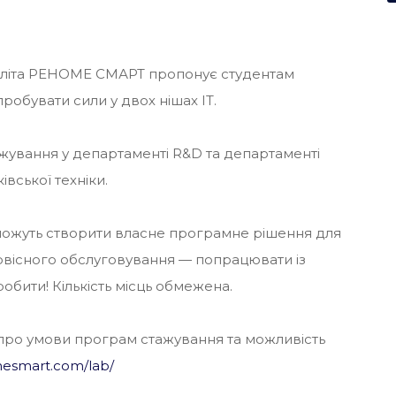
го літа РЕНОМЕ СМАРТ пропонує студентам
робувати сили у двох нішах IT.
жування у департаменті R&D та департаменті
вської техніки.
можуть створити власне програмне рішення для
ервісного обслуговування
—
попрацювати із
робити! Кількість місць обмежена.
і про умови програм стажування та можливість
mesmart.com/lab/