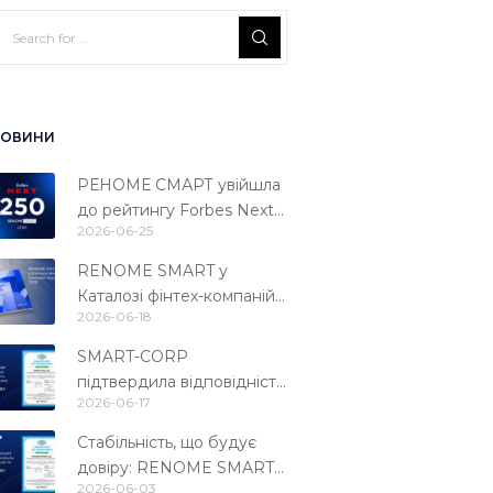
ОВИНИ
РЕНОМЕ СМАРТ увійшла
до рейтингу Forbes Next
2026-06-25
250
RENOME SMART у
Каталозі фінтех-компаній
2026-06-18
України 2026
SMART-CORP
підтвердила відповідність
2026-06-17
міжнародному стандарту
PCI DSS 4.0.1
Стабільність, що будує
довіру: RENOME SMART
2026-06-03