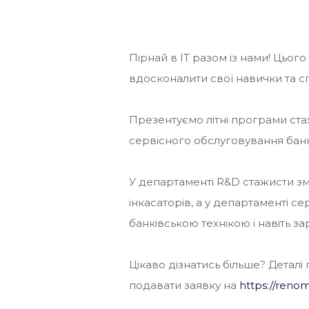
Пірнай в IT разом із нами! Цьо
вдосконалити свої навички та сп
Презентуємо літні програми ста
сервісного обслуговування банкі
У департаменті R&D стажисти з
інкасаторів, а у департаменті с
банківською технікою і навіть за
Цікаво дізнатись більше? Детал
подавати заявку на
https://reno