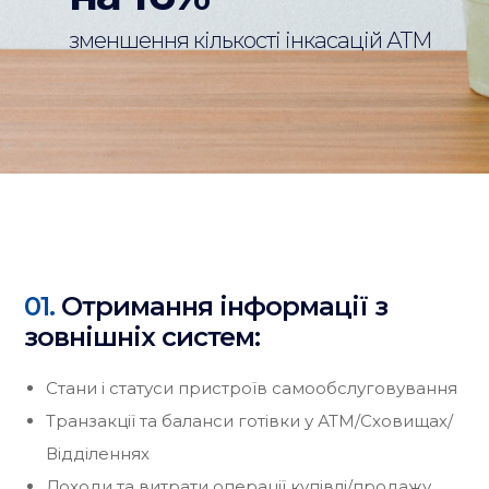
зменшення кількості інкасацій АТМ
01.
Отримання інформації з
зовнішніх систем:
Стани і статуси пристроїв самообслуговування
Транзакції та баланси готівки у АТМ/Сховищах/
Відділеннях
Доходи та витрати операції купівлі/продажу