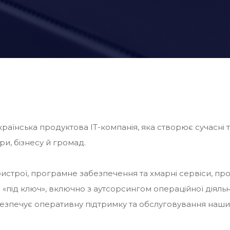
аїнська продуктова IT-компанія, яка створює сучасні т
ри, бізнесу й громад.
строї, програмне забезпечення та хмарні сервіси, п
«під ключ», включно з аутсорсингом операційної діяльн
езпечує оперативну підтримку та обслуговування наши