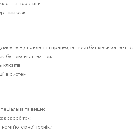
млення практики
ртний офіс.
ддалене відновлення працездатності банківської техніки
і банківської техніки;
клієнтів;
ії в системі.
спеціальна та вище;
ає заробіток;
 комп’ютерної техніки;