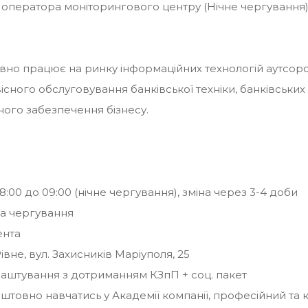
оператора моніторингового центру (Нічне чергування).
вно працює на ринку інформаційних технологій аутсорс
існого обслуговування банківської техніки, банківськи
ного забезпечення бізнесу.
18:00 до 09:00 (нічне чергування), зміна через 3-4 доби
 за чергування
ента
Рівне, вул. Захисників Маріуполя, 25
аштування з дотриманням КЗпП + соц. пакет
штовно навчатись у Академії компанії, професійний та 