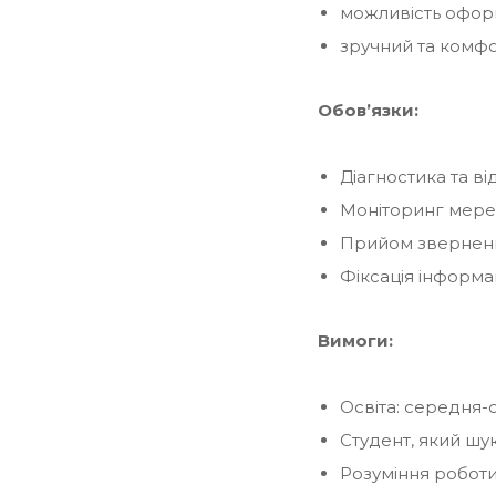
можливість офор
зручний та комфо
Обов’язки:
Діагностика та ві
Моніторинг мереж
Прийом звернень 
Фіксація інформац
Вимоги:
Освіта: середня-
Студент, який шук
Розуміння роботи