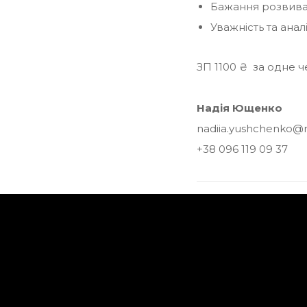
Бажання розвиват
Уважність та аналі
ЗП 1100 ₴ за одне 
Надія Ющенко
nadiia.yushchenko@
+38 096 119 09 37
Відгукнутис