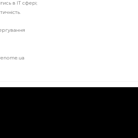
ись в ІТ сфері;
тичність.
чергування
renome.ua
я