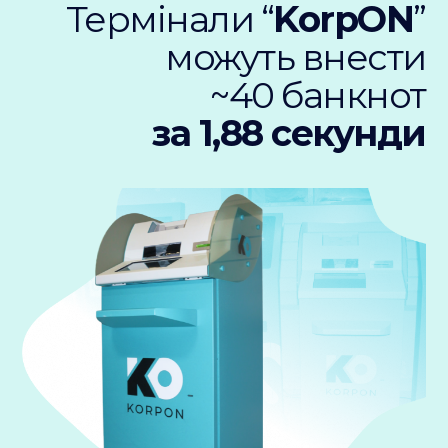
Термінали “
KorpON
”
можуть внести
~40 банкнот
за 1,88 секунди