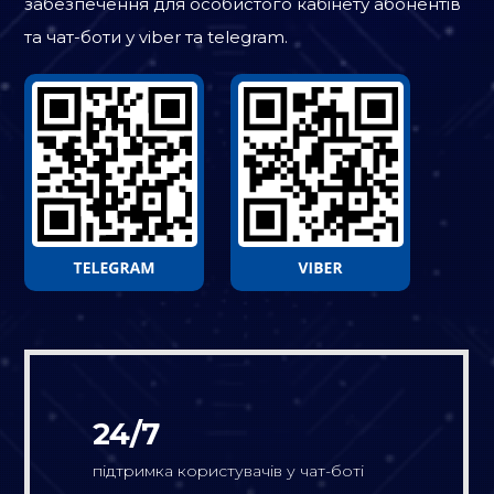
забезпечення для особистого кабінету абонентів
та чат-боти у viber та telegram.
24/7
підтримка користувачів у чат-боті