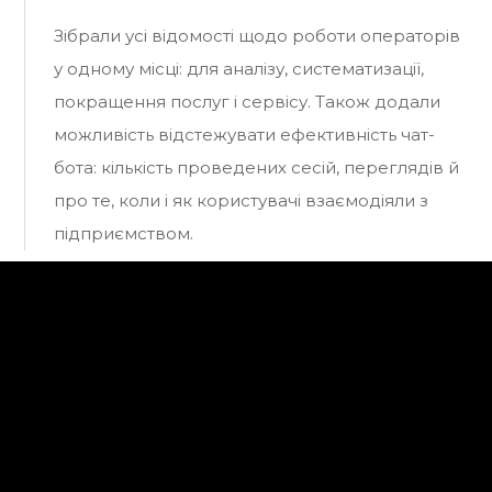
Зібрали усі відомості щодо роботи операторів
у одному місці: для аналізу, систематизації,
покращення послуг і сервісу. Також додали
можливість відстежувати ефективність чат-
бота: кількість проведених сесій, переглядів й
про те, коли і як користувачі взаємодіяли з
підприємством.
Цінність
Зменшення обсягу ручних операцій і