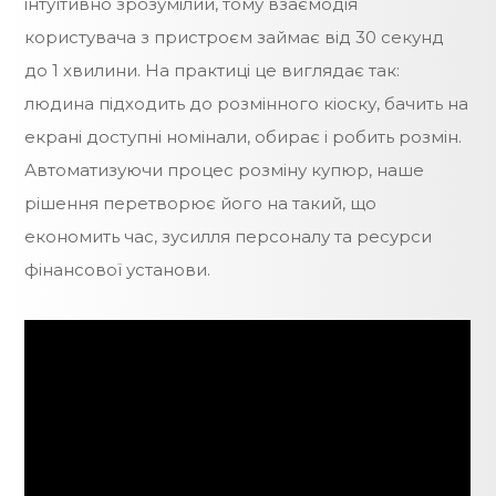
інтуїтивно зрозумілий, тому взаємодія
користувача з пристроєм займає від 30 секунд
до 1 хвилини. На практиці це виглядає так:
людина підходить до розмінного кіоску, бачить на
екрані доступні номінали, обирає і робить розмін.
Автоматизуючи процес розміну купюр, наше
рішення перетворює його на такий, що
економить час, зусилля персоналу та ресурси
фінансової установи.