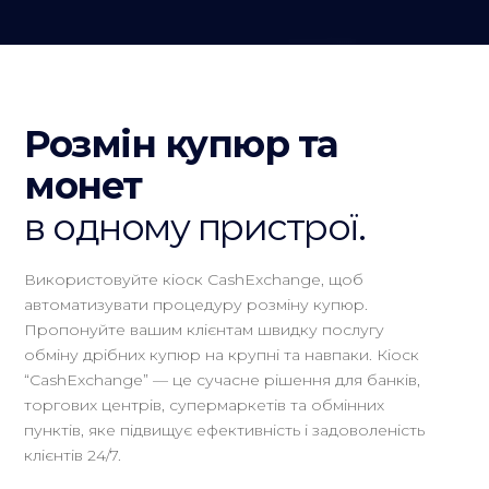
Розмін купюр та
монет
в одному пристрої.
Використовуйте кіоск CashExchange, щоб
автоматизувати процедуру розміну купюр.
Пропонуйте вашим клієнтам швидку послугу
обміну дрібних купюр на крупні та навпаки. Кіоск
“CashExchange” — це сучасне рішення для банків,
торгових центрів, супермаркетів та обмінних
пунктів, яке підвищує ефективність і задоволеність
клієнтів 24/7.