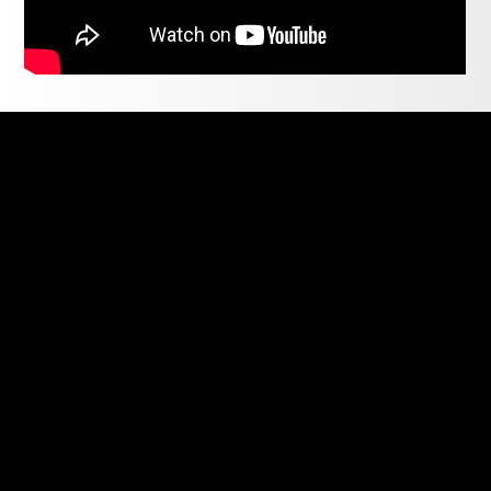
3 КРОКИ ДО ЗАПУСКУ
01.
Залишіть заявку
Ми зконтактуємо з Вами для визначення змісту
послуги та обладнання.
02.
Підписуємо договір
Підписуємо з Вами юридичні документи.