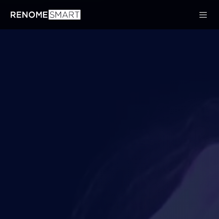
Warning
: Trying to access array offset on false in
/home/resmart/renomesmart.com/www/wp-
content/themes/movedo/includes/grve-feature-
functions.php
on line
287
Warning
: Trying to access array offset on false in
/home/resmart/renomesmart.com/www/wp-
content/themes/movedo/includes/grve-feature-
functions.php
on line
331