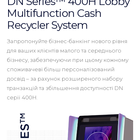
DN Series™ 400H Lobby
Multifunction Cash
Recycler System
Запропонуйте бізнес-банкінг нового рівня
для ваших клієнтів малого та середнього
бізнесу, забезпечуючи при цьому кожному
споживачеві більш персоналізований
досвід – за рахунок розширеного набору
транзакцій та збільшення доступності DN
серії 400H.