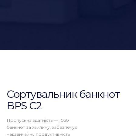
Сортувальник банкнот
BPS C2
Пропускна здатність — 1050
банкнот за хвилину, забезпечує
надзвичайну продуктивність