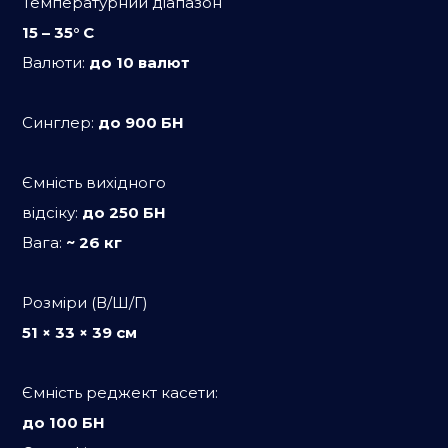
Температурний діапазон
15 – 35° C
Валюти:
до 10 валют
Синглер:
до 900 БН
Ємність вихідного
відсіку:
до 250 БН
Вага:
~ 26 кг
Розміри (В/Ш/Г)
51 × 33 × 39 см
Ємність реджект касети:
до 100 БН