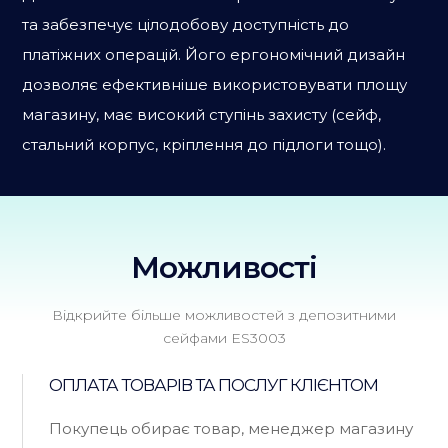
та забезпечує цілодобову доступність до
платіжних операцій. Його ергономічний дизайн
дозволяє ефективніше використовувати площу
магазину, має високий ступінь захисту (сейф,
стальний корпус, кріплення до підлоги тощо).
Можливості
Відкрийте більше можливостей з депозитними
сейфами ES3003
ОПЛАТА ТОВАРІВ ТА ПОСЛУГ КЛІЄНТОМ
Покупець обирає товар, менеджер магазину