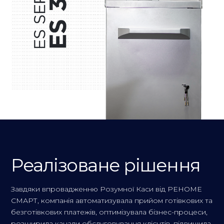
Реалізоване рішення
Завдяки впровадженню Розумної Каси від РЕНОМЕ
СМАРТ, компанія автоматизувала прийом готівкових та
безготівкових платежів, оптимізувала бізнес-процеси,
розширила канали обслуговування клієнтів, підвищила