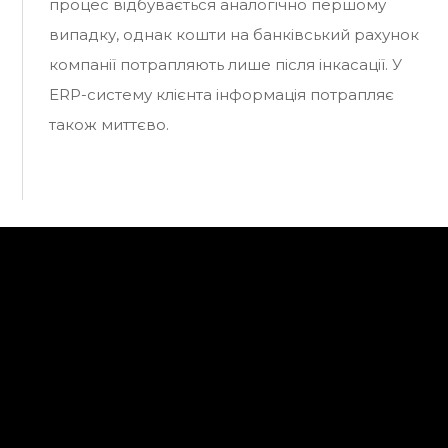
процес відбувається аналогічно першому
випадку, однак кошти на банківський рахунок
компанії потрапляють лише після інкасації. У
ERP-систему клієнта інформація потрапляє
також миттєво.
Цінність
Розумна Каса – гнучкий інструмент, що може бути