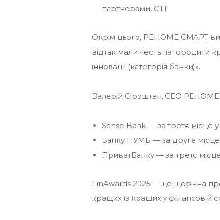
партнерами, СТТ
Окрім цього, РЕНОМЕ СМАРТ вис
відтак мали честь нагородити кра
інновації (категорія банки)».
Валерій Сіроштан, CEO РЕНОМЕ 
Sense Bank — за третє місце у 
Банку ПУМБ — за друге місце 
ПриватБанку — за третє місце 
FinAwards 2025 — це щорічна пре
кращих із кращих у фінансовій с