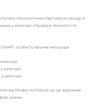
тупили технологічним партнером заходу, а
щих у категорії «Провідні технології та
СМАРТ, особисто вручив нагороди:
категорії
у категорії
у категорії
мія від Мінфін та Finance.ua, що відзначає
фері країни.