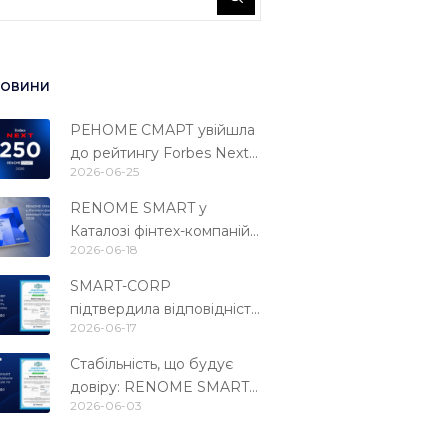
ОВИНИ
РЕНОМЕ СМАРТ увійшла
до рейтингу Forbes Next
2026-06-25
250
RENOME SMART у
Каталозі фінтех-компаній
2026-06-18
України 2026
SMART-CORP
підтвердила відповідність
2026-06-17
міжнародному стандарту
PCI DSS 4.0.1
Стабільність, що будує
довіру: RENOME SMART
2026-06-03
ушосте підтвердила
відповідність стандарту