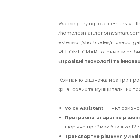
Warning
: Trying to access array off
/home/resmart/renomesmart.com
extension/shortcodes/movedo_gal
РЕНОМЕ СМАРТ отримали срібну 
«
Провідні технології та інновац
Компанію відзначали за три проє
фінансових та муніципальних по
Voice Assistant
— інклюзивне 
Програмно-апаратне рішенн
щорічно приймає близько 12 м
Транспортне рішення у Львів