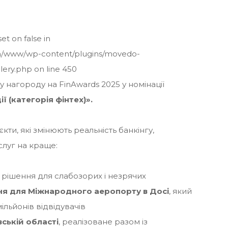
set on false in
/www/wp-content/plugins/movedo-
lery.php
on line
450
нагороду на FinAwards 2025 у номінації
ії (категорія фінтех)».
кти, які змінюють реальність банкінгу,
слуг на краще:
рішення для слабозорих і незрячих
я для Міжнародного аеропорту в Досі
, який
ільйонів відвідувачів
ській області
, реалізоване разом із