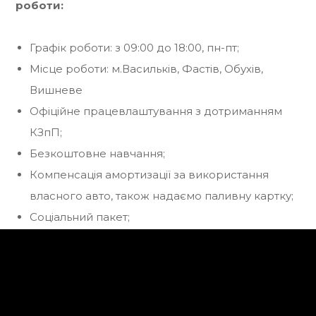
роботи:
Графік роботи: з 09:00 до 18:00, пн-пт;
Місце роботи: м.Васильків, Фастів, Обухів,
Вишневе
Офіційне працевлаштування з дотриманням
КЗпП;
Безкоштовне навчання;
Компенсація амортизації за використання
власного авто, також надаємо паливну картку;
Соціальний пакет;
Корпоративний моб. зв’язок.
Вікторія Артемчук