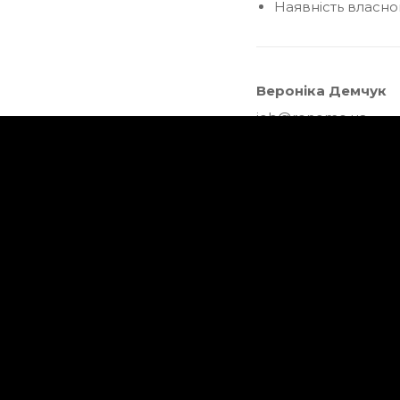
Наявність власно
Вероніка Демчук
job@renome.ua
+38 067 564 64 74