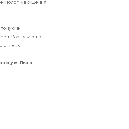
ехнологічні рішення
ропонуючи
ості. Розгалужена
х рішень.
ів у м. Львів