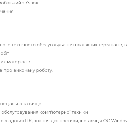
обільний зв’язок
чання.
ого технічного обслуговування платіжних терміналів, 
обіт
их матеріалів
в про виконану роботу.
спеціальна та вище
, обслуговування комп’ютерної техніки
 складової ПК, знання діагностики, інсталяція ОС Windo