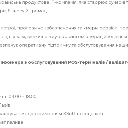
аїнська продуктова IT-компанія, яка створює сучасні т
ри, бізнесу й громад.
строї, програмне забезпечення та хмарні сервіси, п
«під ключ», включно з аутсорсингом операційної діяльн
езпечує оперативну підтримку та обслуговування наши
у
Інженера з обслуговування POS-терміналів / валідатор
пт, 09:00 – 18:00
Львів
лаштування з дотриманням КЗпП та соцпакет
рат палива