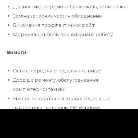
Діагностика та ремонт банкоматів, терміналів
Заміна запасних частин обладнання
Виконання профілактичних робіт
Формування звітів про виконану роботу
Вимоги:
Освіта: середня спеціальна та вище
Досвід з ремонту, обслуговування
комп’ютерної техніки
Знання апаратної складової ПК, знання
діагностики, інсталяція ОС Windows
Наявність власного авто