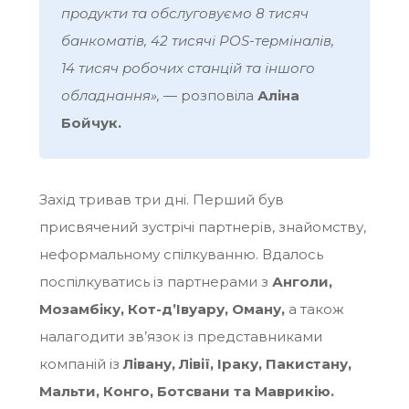
продукти та обслуговуємо 8 тисяч
банкоматів, 42 тисячі POS-терміналів,
14 тисяч робочих станцій та іншого
обладнання»,
— розповіла
Аліна
Бойчук.
Захід тривав три дні. Перший був
присвячений зустрічі партнерів, знайомству,
неформальному спілкуванню. Вдалось
поспілкуватись із партнерами з
Анголи,
Мозамбіку, Кот-д’Івуару, Оману,
а також
налагодити зв’язок із представниками
компаній із
Лівану, Лівії, Іраку, Пакистану,
Мальти, Конго, Ботсвани та Маврикію.