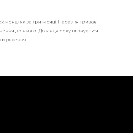
менш як за три місяці. Наразі ж триває
ння до нього. До кінця року планується
ти рішення.
Побували на Дні кар’єри у Коледжі інформаційних технологій