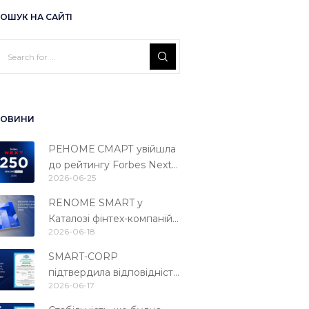
ОШУК НА САЙТІ
ОВИНИ
РЕНОМЕ СМАРТ увійшла
до рейтингу Forbes Next
2026-06-25
250
RENOME SMART у
Каталозі фінтех-компаній
2026-06-18
України 2026
SMART-CORP
підтвердила відповідність
2026-06-17
міжнародному стандарту
PCI DSS 4.0.1