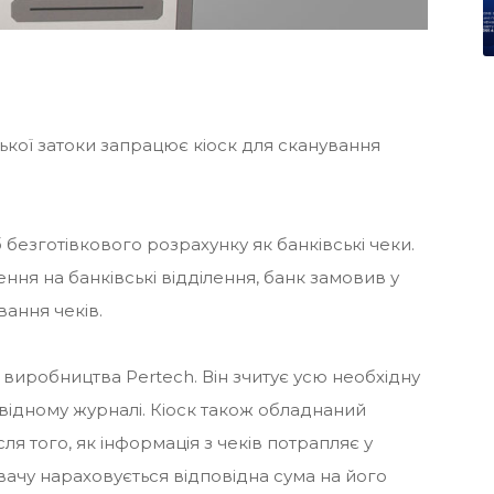
йської затоки запрацює кіоск для сканування
 безготівкового розрахунку як банківські чеки.
ня на банківські відділення, банк замовив у
ання чеків.
иробництва Pertech. Він зчитує усю необхідну
повідному журналі. Кіоск також обладнаний
сля того, як інформація з чеків потрапляє у
вачу нараховується відповідна сума на його