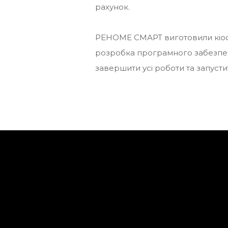
рахунок.
РЕНОМЕ СМАРТ виготовили кіоск 
розробка програмного забезпече
завершити усі роботи та запусти