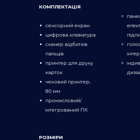
КОМПЛЕКТАЦІЯ
пане
сенсорний екран
елек
цифрова клавіатура
підп
сканер відбитків
голо
пальців
інте
принтер для друку
інди
карток
диза
чековий принтер,
80 мм
промисловий/
інтегрований ПК
РОЗМІРИ