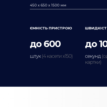
450 х 650 х 1500 мм
ЄМНІСТЬ ПРИСТРОЮ
ШВИДКІСТ
до 600
до 1
штук
(4 касети х150)
секунд
(о
картки)