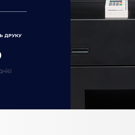
Ь ДРУКУ
0
днієї