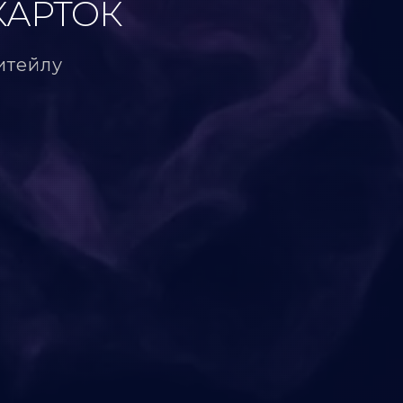
 КАРТОК
итейлу