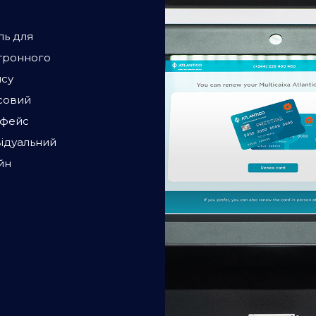
ль для
тронного
ису
совий
рфейс
відуальний
йн