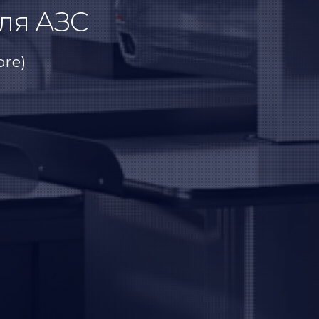
ля АЗС
ore)