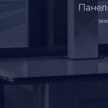
Панел
(кі