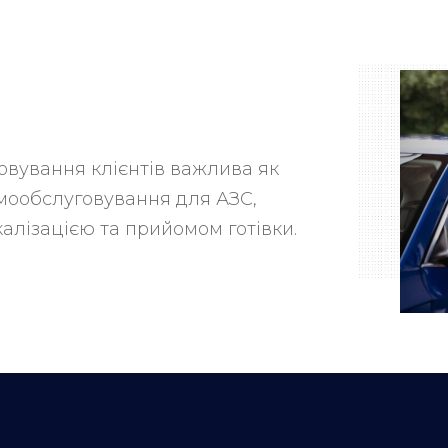
говування клієнтів важлива як
амообслуговування для АЗС,
калізацією та прийомом готівки.