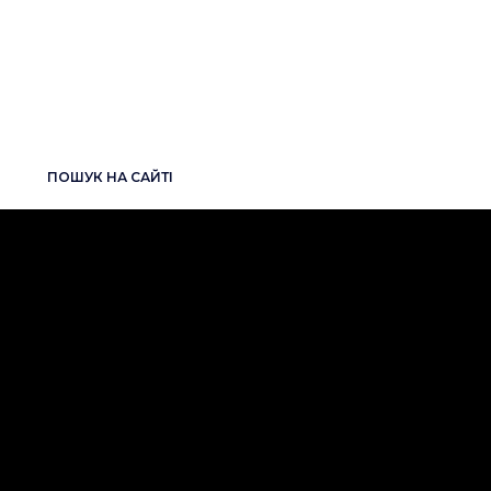
ПОШУК НА САЙТІ
НОВИНИ
РЕНОМЕ СМАРТ увійшла до рейтингу
Forbes Next 250
2026-06-25
RENOME SMART у Каталозі фінтех-