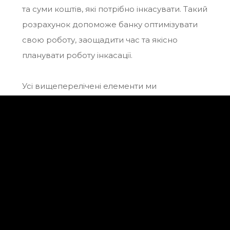
та суми коштів, які потрібно інкасувати. Такий
розрахунок допоможе банку оптимізувати
свою роботу, заощадити час та якісно
планувати роботу інкасації.
Усі вищеперелічені елементи ми
впровадили у багатьох провідних банках
країни, тому впевнені в успіху. А з таким
комплексним підходом реалізувати усе
заплановане одночасно і виклик, і
можливість стати частиною рушійних змін у
МТБ Банк.